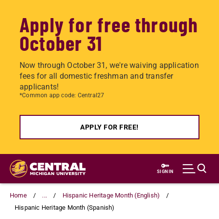
Apply for free through
October 31
Now through October 31, we're waiving application
fees for all domestic freshman and transfer
applicants!
*Common app code: Central27
APPLY FOR FREE!
Skip
to
SIGN IN
main
content
Home
...
Hispanic Heritage Month (English)
Hispanic Heritage Month (Spanish)